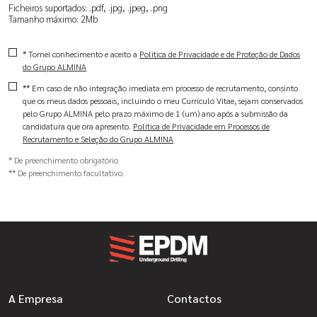
Ficheiros suportados: .pdf, .jpg, .jpeg, .png
Tamanho máximo: 2Mb
* Tomei conhecimento e aceito a
Política de Privacidade e de Proteção de Dados
do Grupo ALMINA
** Em caso de não integração imediata em processo de recrutamento, consinto
que os meus dados pessoais, incluindo o meu Currículo Vitae, sejam conservados
pelo Grupo ALMINA pelo prazo máximo de 1 (um) ano após a submissão da
candidatura que ora apresento.
Política de Privacidade em Processos de
Recrutamento e Seleção do Grupo ALMINA
* De preenchimento obrigatório
** De preenchimento facultativo.
A Empresa
Contactos